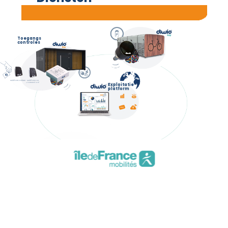
Toegangs
controles
Digitale
Fietsentelling
kluis
Betaalo-
Inning van
plossing
inkomsten
Multiformaatlezer
Multiformaat
+ toetsenbord
Exploitatie-
platform
Ondersteuning
& Onderhoud
Statistieken
Administratief
toezicht
MaaS-
Op afstand
Preventief
Curatief
Klantenservice-
compatibiliteit
ontgrendelen
onderhoud
onderhoud
centrum