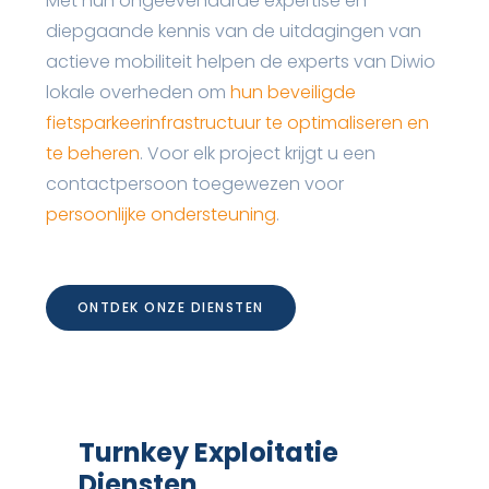
Met hun ongeëvenaarde expertise en
diepgaande kennis van de uitdagingen van
actieve mobiliteit helpen de experts van Diwio
lokale overheden om
hun beveiligde
fietsparkeerinfrastructuur te optimaliseren en
te beheren
. Voor elk project krijgt u een
contactpersoon toegewezen voor
persoonlijke ondersteuning
.
ONTDEK ONZE DIENSTEN
Turnkey Exploitatie
Diensten